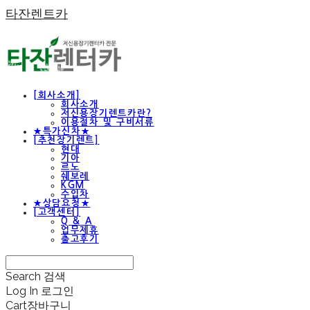
타잔렌트카
[회사소개]
회사소개
저신용장기렌트카란?
이용절차 및 구비서류
★특가신차★
[추천장기렌트]
현대
기아
르노
쉐보레
KGM
수입차
★상담요청★
[고객센터]
Q & A
업무제휴
출고후기
Search
검색
Log In
로그인
Cart
장바구니