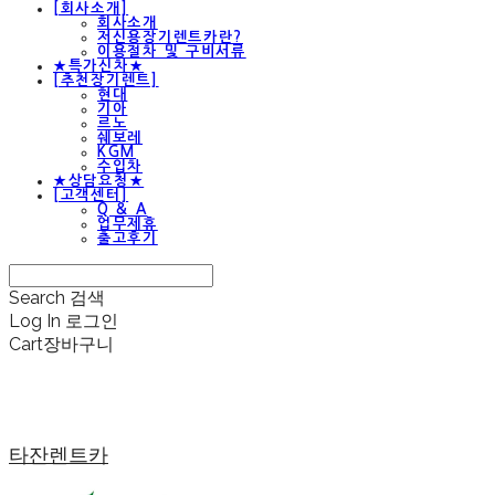
[회사소개]
회사소개
저신용장기렌트카란?
이용절차 및 구비서류
★특가신차★
[추천장기렌트]
현대
기아
르노
쉐보레
KGM
수입차
★상담요청★
[고객센터]
Q & A
업무제휴
출고후기
Search
검색
Log In
로그인
Cart
장바구니
타잔렌트카