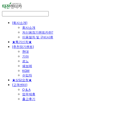
[회사소개]
회사소개
저신용장기렌트카란?
이용절차 및 구비서류
★특가신차★
[추천장기렌트]
현대
기아
르노
쉐보레
KGM
수입차
★상담요청★
[고객센터]
Q & A
업무제휴
출고후기