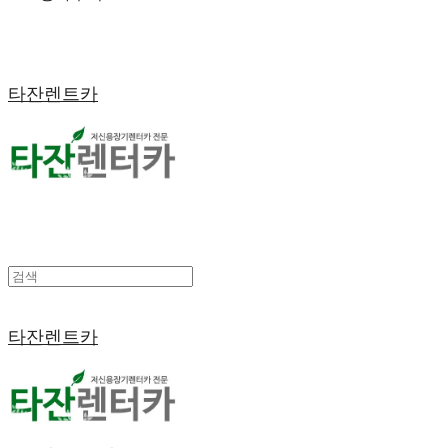
타잔렌트카
타잔렌트카