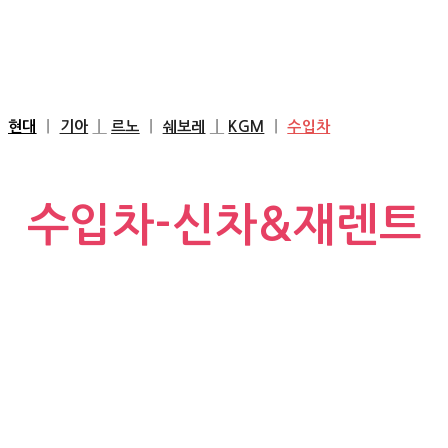
'타잔렌터카'
현대
ㅣ
기아
ㅣ
르노
ㅣ
쉐보레
ㅣ
KGM
ㅣ
수입차
수입차-신차&재렌트